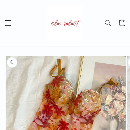
Skip to
content
Cart
Skip to
product
information