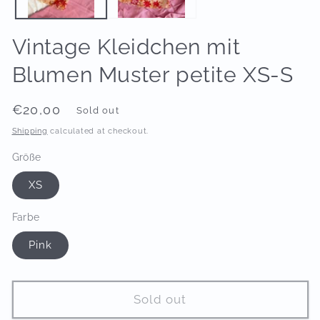
Vintage Kleidchen mit
Blumen Muster petite XS-S
Regular
€20,00
Sold out
price
Shipping
calculated at checkout.
Größe
XS
Farbe
Pink
Sold out