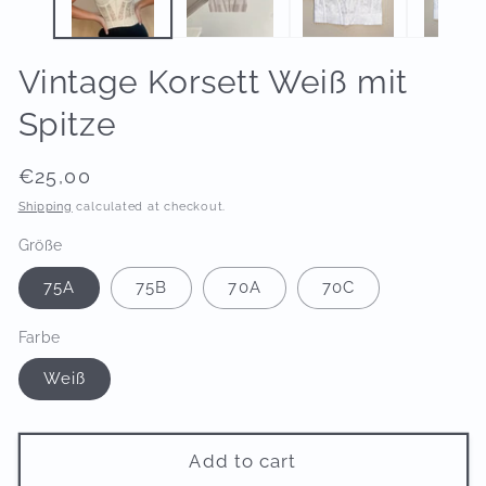
Vintage Korsett Weiß mit
Spitze
Regular
€25,00
price
Shipping
calculated at checkout.
Größe
75A
75B
70A
70C
Farbe
Weiß
Add to cart