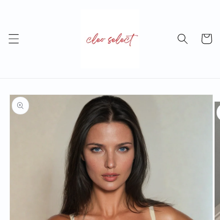
Skip to
content
Cart
Skip to
product
information