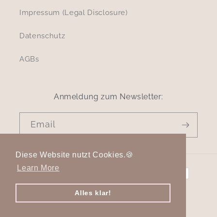
Impressum (Legal Disclosure)
Datenschutz
AGBs
Anmeldung zum Newsletter:
Email
Diese Website nutzt Cookies.🍪
Payment
Learn More
methods
Alles klar!
© 2026,
cleo select
Powered by Shopify